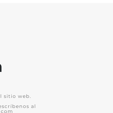
m
 sitio web.
escríbenos al
7.com