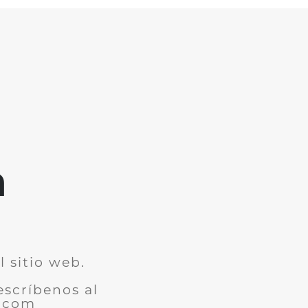
m
 sitio web.
escríbenos al
7.com